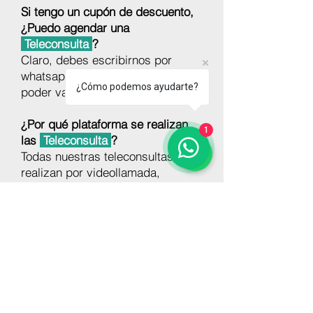
Si tengo un cupón de descuento,
¿Puedo agendar una
Teleconsulta
?
Claro, debes escribirnos por
whatsapp al
986 786 682
para
¿Cómo podemos ayudarte?
poder validar tu cupón.
¿Por qué plataforma se realizan
1
las
Teleconsulta
?
Todas nuestras teleconsultas se
realizan por videollamada,
mediante Google Meets
frecuentemente.
Inicio
Agendar cita