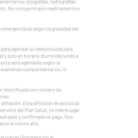
lementarios, ecografías, radiografías,
, etc. No incluye ningún medicamento o
de emergencia es según la gravedad del
o para agendar su teleconsulta será
 y solo en horario diurno (de lunes a
, esta será agendada según la
zar exámenes complementarios, ni
ar identificada con número de
rreo:
afiliación. Esta afiliación es exclusiva
ervicio del Plan Salud, no habrá lugar
realizado y confirmado el pago. Nos
rante el mismo año.
terinarias Groomers sin el