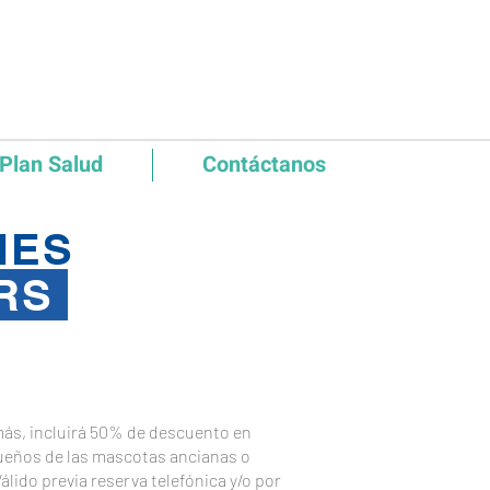
Plan Salud
Contáctanos
NES
ERS
más, incluirá 50% de descuento en
dueños de las mascotas ancianas o
álido previa reserva telefónica y/o por