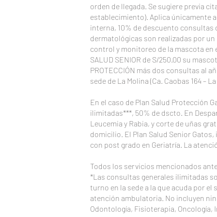
orden de llegada. Se sugiere previa cita
establecimiento). Aplica únicamente a
interna, 10% de descuento consultas 
dermatológicas son realizadas por un 
control y monitoreo de la mascota en e
SALUD SENIOR de S/250.00 su mascota 
PROTECCIÓN más dos consultas al año co
sede de La Molina (Ca. Caobas 164 – La
En el caso de Plan Salud Protección G
ilimitadas***, 50% de dscto. En Despar
Leucemia y Rabia, y corte de uñas grati
domicilio. El Plan Salud Senior Gatos
con post grado en Geriatría. La atenció
Todos los servicios mencionados anter
*Las consultas generales ilimitadas s
turno en la sede a la que acuda por el
atención ambulatoria. No incluyen nin
Odontología, Fisioterapia, Oncologí