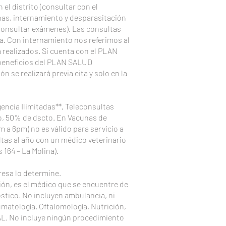
n el distrito (consultar con el
nas, internamiento y desparasitación
Consultar exámenes). Las consultas
a. Con internamiento nos referimos al
 realizados. Si cuenta con el PLAN
 beneficios del PLAN SALUD
se realizará previa cita y solo en la
encia Ilimitadas**, Teleconsultas
año, 50% de dscto. En Vacunas de
m a 6pm) no es válido para servicio a
ltas al año con un médico veterinario
 164 – La Molina).
resa lo determine.
ión, es el médico que se encuentre de
óstico. No incluyen ambulancia, ni
matología, Oftalomología, Nutrición,
L. No incluye ningún procedimiento