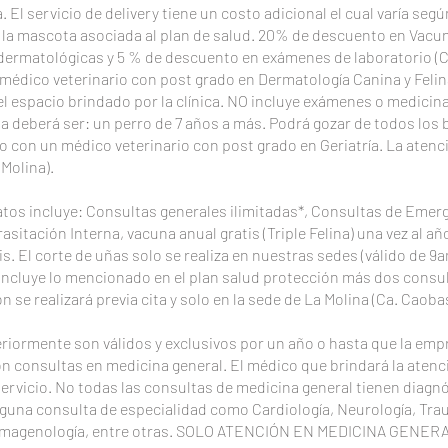
. El servicio de delivery tiene un costo adicional el cual varía segú
 la mascota asociada al plan de salud. 20% de descuento en Vacu
dermatológicas y 5 % de descuento en exámenes de laboratorio (
médico veterinario con post grado en Dermatología Canina y Felin
l espacio brindado por la clínica. NO incluye exámenes o medicina
deberá ser: un perro de 7 años a más. Podrá gozar de todos los
n un médico veterinario con post grado en Geriatría. La atención 
 Molina).
atos incluye: Consultas generales ilimitadas*, Consultas de Emerg
asitación Interna, vacuna anual gratis (Triple Felina) una vez al 
s. El corte de uñas solo se realiza en nuestras sedes (válido de 9a
, incluye lo mencionado en el plan salud protección más dos consu
n se realizará previa cita y solo en la sede de La Molina (Ca. Caobas
iormente son válidos y exclusivos por un año o hasta que la emp
on consultas en medicina general. El médico que brindará la atenc
 servicio. No todas las consultas de medicina general tienen diagn
guna consulta de especialidad como Cardiología, Neurología, Trau
a, Imagenología, entre otras. SOLO ATENCIÓN EN MEDICINA GENERA