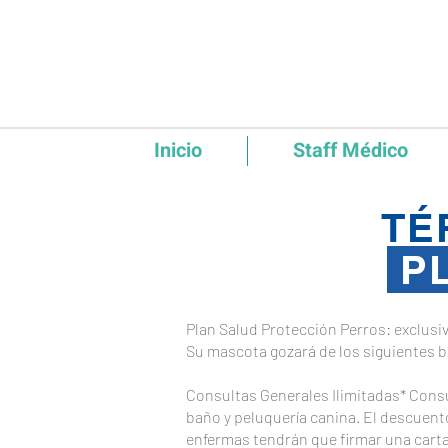
Inicio
Staff Médico
TÉ
PL
Plan Salud Protección Perros: exclusi
Su mascota gozará de los siguientes b
Consultas Generales Ilimitadas* Consu
baño y peluquería canina. El descuent
enfermas tendrán que firmar una carta d