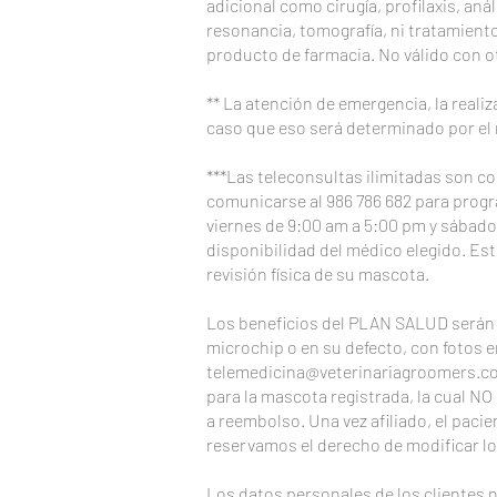
adicional como cirugía, profilaxis, aná
resonancia, tomografía, ni tratamiento
producto de farmacia. No válido con o
** La atención de emergencia, la reali
caso que eso será determinado por el 
***Las teleconsultas ilimitadas son c
comunicarse al 986 786 682 para progra
viernes de 9:00 am a 5:00 pm y sábados
disponibilidad del médico elegido. Es
revisión física de su mascota.
Los beneficios del PLAN SALUD serán v
microchip o en su defecto, con fotos e
telemedicina@veterinariagroomers.c
para la mascota registrada, la cual NO
a reembolso. Una vez afiliado, el pac
reservamos el derecho de modificar lo
Los datos personales de los clientes 