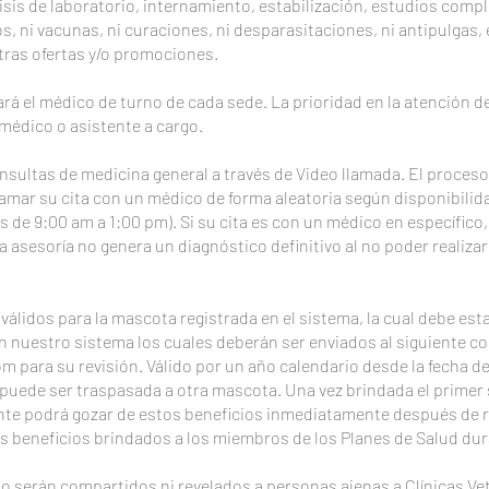
lisis de laboratorio, internamiento, estabilización, estudios comp
s, ni vacunas, ni curaciones, ni desparasitaciones, ni antipulgas
tras ofertas y/o promociones.
zará el médico de turno de cada sede. La prioridad en la atención 
médico o asistente a cargo.
onsultas de medicina general a través de Video llamada. El proces
mar su cita con un médico de forma aleatoria según disponibilidad
 de 9:00 am a 1:00 pm). Si su cita es con un médico en específico
ta asesoría no genera un diagnóstico definitivo al no poder reali
álidos para la mascota registrada en el sistema, la cual debe est
n nuestro sistema los cuales deberán ser enviados al siguiente co
om
para su revisión. Válido por un año calendario desde la fecha de 
 puede ser traspasada a otra mascota. Una vez brindada el primer s
iente podrá gozar de estos beneficios inmediatamente después de 
s beneficios brindados a los miembros de los Planes de Salud du
no serán compartidos ni revelados a personas ajenas a Clínicas Ve