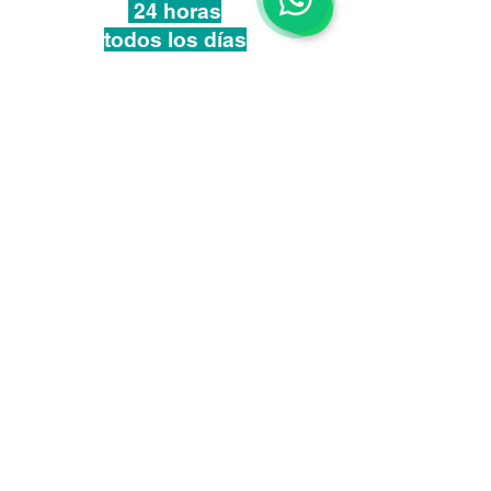
24 horas
todos los días
@gattos.pe
+51 986 786 682
NUESTRAS DIRECCIONES
Av. Jorge Chávez # 258. Miraflores / Av.
Benavides # 1241 Miraflores / Ca. Caobas #
164 La molina / Av. Juan de Aliaga # 410
Magdalena / Av. Gálvez Barrenechea # 819
San Borja